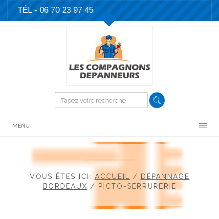
TÉL - 06 70 23 97 45
MENU
VOUS ÊTES ICI:
ACCUEIL
/
DÉPANNAGE
BORDEAUX
/
PICTO-SERRURERIE